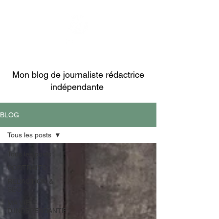
CONTACT
Mon blog de journaliste rédactrice
indépendante
BLOG
Tous les posts
Tous les posts
PORTRAITS
RÉDACTION &
SEO
MA VIE
D'INDEPENDANTE