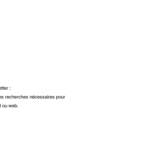
CONTACT
S RÉFÉRENCES
BLOG
etter :
 les recherches nécessaires pour
t ou web.