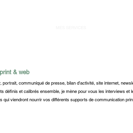
ACCUEIL
MES SERVICES
QUI SUIS-JE ?
ME
print & web
r, portrait, communiqué de presse, bilan d'activité, site internet, newsl
jets définis et calibrés ensemble, je mène pour vous les interviews et
es qui viendront nourrir vos différents supports de communication prin