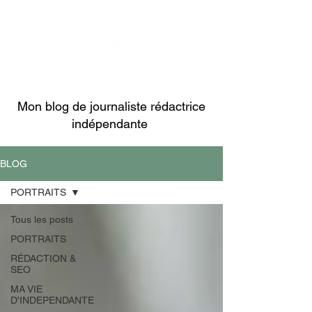
CONTACT
Mon blog de journaliste rédactrice
indépendante
BLOG
PORTRAITS
Tous les posts
PORTRAITS
RÉDACTION &
SEO
MA VIE
D'INDEPENDANTE