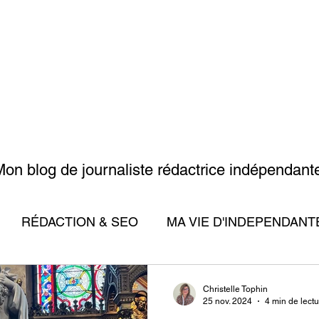
ACCUEIL
MES SERVICES
QUI SUIS-JE ?
ME
on blog de journaliste rédactrice indépendan
RÉDACTION & SEO
MA VIE D'INDEPENDANT
Christelle Tophin
25 nov. 2024
4 min de lect