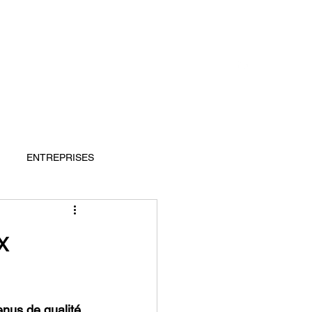
CONTACT
S RÉFÉRENCES
BLOG
ENTREPRISES
x
nus de qualité. 