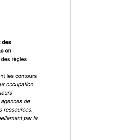
t des 
as en 
 des règles 
ent les contours 
our occupation 
ieurs 
s agences de 
es ressources. 
ellement par la 