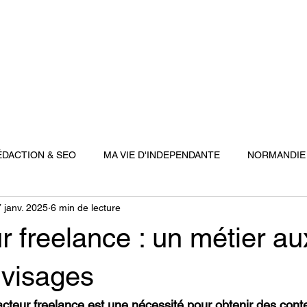
ACCUEIL
MES SERVICES
QUI SUIS-JE ?
ME
ÉDACTION & SEO
MA VIE D'INDEPENDANTE
NORMANDIE
 janv. 2025
6 min de lecture
 freelance : un métier au
 visages
acteur freelance est une nécessité pour obtenir des conte