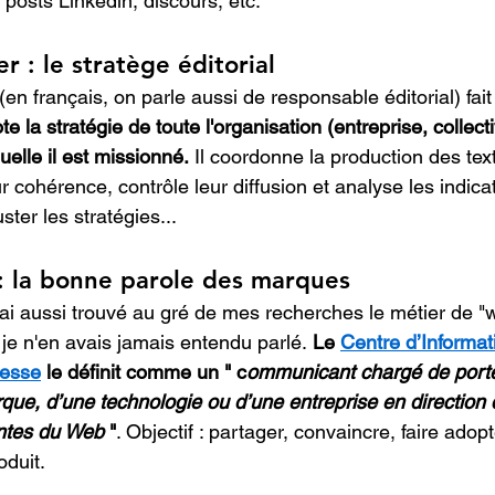
, posts Linkedin, discours, etc.
 : le stratège éditorial
n français, on parle aussi de responsable éditorial) fait
lote la stratégie de toute l'organisation (entreprise, collecti
uelle il est missionné.
 Il coordonne la production des tex
ur cohérence, contrôle leur diffusion et analyse les indica
ter les stratégies...
: la bonne parole des marques
j'ai aussi trouvé au gré de mes recherches le métier de "
 je n'en avais jamais entendu parlé.
 Le 
Centre d’Informat
nesse
 le définit comme un
 " c
ommunicant chargé de porte
que, d’une technologie ou d’une entreprise en direction 
ntes du Web
 "
. 
Objectif : partager, convaincre, faire adop
oduit.