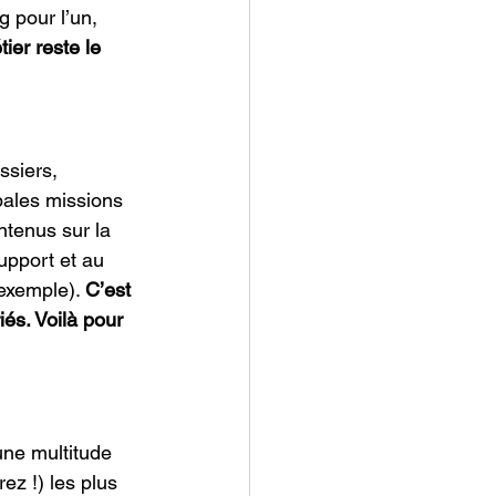
 pour l’un, 
ier reste le 
ssiers, 
pales missions 
ntenus sur la 
upport et au 
exemple). 
C’est 
és. Voilà pour 
une multitude 
ez !) les plus 