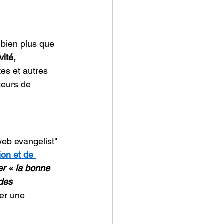
 bien plus que 
vité, 
tes et autres 
teurs de 
web evangelist" 
ion et de 
r « la bonne 
des 
ter une 