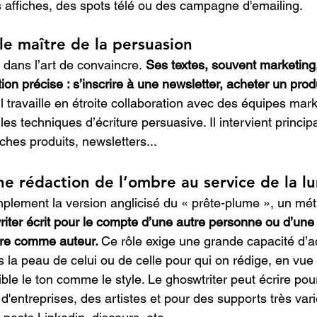
affiches, des spots télé ou des campagne d'emailing.
 le maître de la persuasion
 dans l’art de convaincre.
 Ses textes, souvent marketing
tion précise : s’inscrire à une newsletter, acheter un prod
Il travaille en étroite collaboration avec des équipes mark
les techniques d’écriture persuasive. Il intervient princi
ches produits, newsletters...
ne rédaction de l’ombre au service de la l
mplement la version anglicisé du « prête-plume », un méti
iter écrit pour le compte d’une autre personne ou d’une 
tre comme auteur. 
Ce rôle exige une grande capacité d’a
 la peau de celui ou de celle pour qui on rédige, en vue d
ible le ton comme le style. Le ghoswtriter peut écrire p
 d'entreprises, des artistes et pour des supports très vari