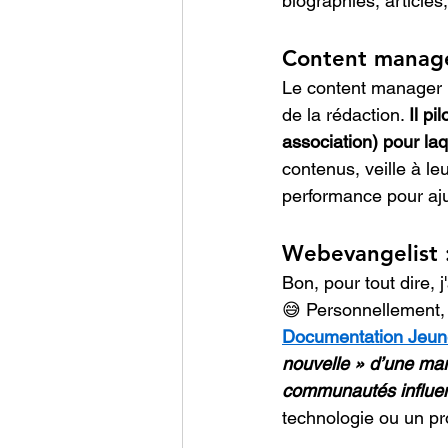
biographies, articles
Content manager
Le content manager (e
de la rédaction. 
Il pi
association) pour laq
contenus, veille à le
performance pour ajus
Webevangelist 
Bon, pour tout dire, 
﻿😅﻿ Personnellement,
Documentation Jeu
nouvelle » d’une mar
communautés influe
technologie ou un pr