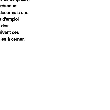
s réseaux 
e désormais une 
e d'emploi 
 des 
rivent des 
les à cerner. 