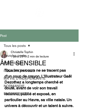
CONTACT
Post
Tous les posts
Christelle Tophin
Tous les posts
1 janv. 2019
2 min de lecture
ÂME SENSIBLE
PORTRAITS
Tous les parcours ne se tracent pas 
RÉDACTION & SEO
d'un coup de crayon. L'illustrateur Gaël 
MA VIE D'INDEPENDANTE
Dezothez a longtemps cherché et 
NORMANDIE
douté, avant de voir son travail 
ENTREPRISES
reconnu, publié et exposé, en 
particulier au Havre, sa ville natale. Un 
univers à découvrir et un talent à suivre.