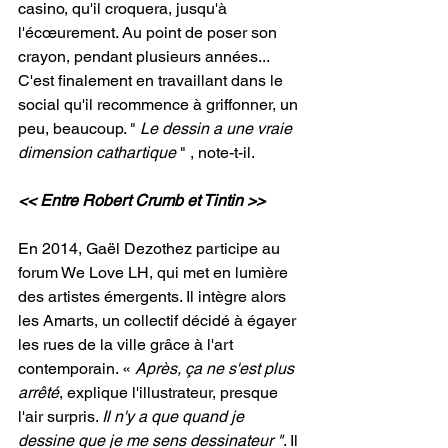
casino, qu'il croquera, jusqu'à 
l'écœurement. Au point de poser son 
crayon, pendant plusieurs années... 
C'est finalement en travaillant dans le 
social qu'il recommence à griffonner, un 
peu, beaucoup. " 
Le dessin a une vraie 
dimension cathartique
 " , note-t-il.
<< Entre Robert Crumb et Tintin >> 
En 2014, Gaël Dezothez participe au 
forum We Love LH, qui met en lumière 
des artistes émergents. Il intègre alors 
les Amarts, un collectif décidé à égayer 
les rues de la ville grâce à l'art 
contemporain. « 
Après, ça ne s'est plus 
arrêté
, explique l'illustrateur, presque 
l'air surpris. 
Il n'y a que quand je 
dessine que je me sens dessinateur "
. Il 